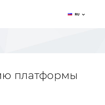
RU
нию платформы