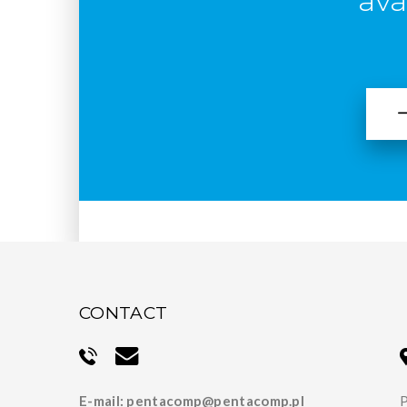
ava
CONTACT
E-mail:
pentacomp@pentacomp.pl
P