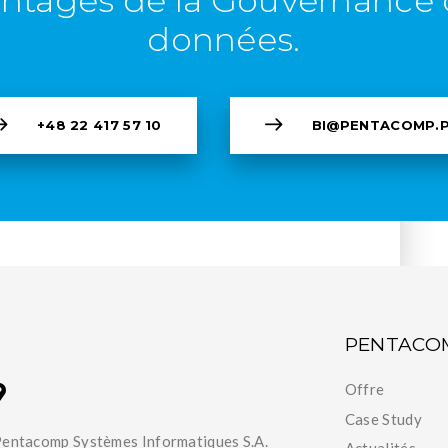
ntages de la Gouvernance
données.
+48 22 417 57 10
BI@PENTACOMP.
PENTACO
Offre
Case Study
entacomp Systèmes Informatiques S.A.