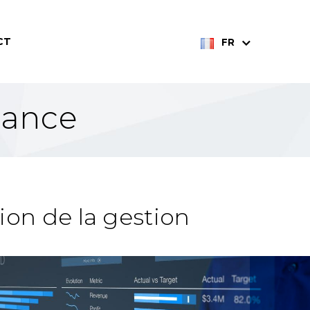
CT
FR
nance
on de la gestion