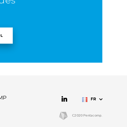
 des
PL
MP
FR
C2020 Pentacomp.