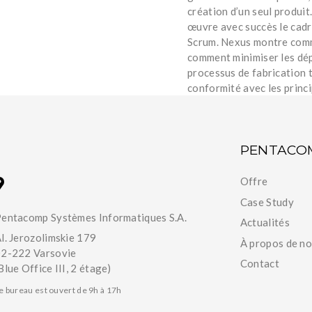
création d’un seul produit
œuvre avec succès le cadre
Scrum. Nexus montre comme
comment minimiser les dép
processus de fabrication t
conformité avec les princ
PENTACO
Offre
Case Study
entacomp Systèmes Informatiques S.A.
Actualités
l. Jerozolimskie 179
À propos de n
2-222 Varsovie
Contact
Blue Office III, 2 étage)
e bureau est ouvert de 9h à 17h