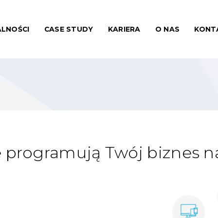
LNOŚCI
CASE STUDY
KARIERA
O NAS
KONT
e programują Twój biznes n