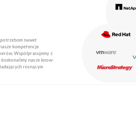
ją potrzebom nawet
 nasze kompetencje
tnerów. Współpracujemy z
le doskonalimy nasze know-
iadających rosnącym