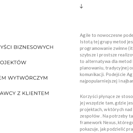
Agile to nowoczesne pode
Istotą tej grupy metod je
programowanie zwinne (it
szybsze i prostsze realizo
to alternatywa dla metod
planowaniu, tradycyjnej o
komunikacji. Podejście Ag
najpopularniejszej i najba
Korzyści płynące ze stos
jej wszędzie tam, gdzie j
projektach, w których na
zespołów . Na potrzeby t
framework Nexus, którego
pokazuje, jak podzielić p