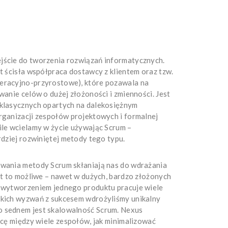
jście do tworzenia rozwiązań informatycznych.
st ścisła współpraca dostawcy z klientem oraz tzw.
eracyjno-przyrostowe), które pozawala na
wanie celów o dużej złożoności i zmienności. Jest
 klasycznych opartych na dalekosiężnym
rganizacji zespołów projektowych i formalnej
ile wcielamy w życie używając Scrum –
rdziej rozwiniętej metody tego typu.
owania metody Scrum skłaniają nas do wdrażania
est to możliwe – nawet w dużych, bardzo złożonych
d wytworzeniem jednego produktu pracuje wiele
akich wyzwań z sukcesem wdrożyliśmy unikalny
 sednem jest skalowalność Scrum. Nexus
racę między wiele zespołów, jak minimalizować