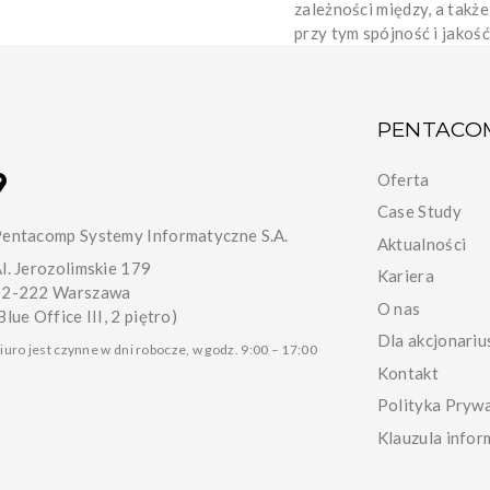
zależności między, a tak
przy tym spójność i jakoś
PENTACO
Oferta
Case Study
entacomp Systemy Informatyczne S.A.
Aktualności
l. Jerozolimskie 179
Kariera
02-222 Warszawa
O nas
Blue Office III, 2 piętro)
Dla akcjonariu
iuro jest czynne w dni robocze, w godz. 9:00 – 17:00
Kontakt
Polityka Pryw
Klauzula infor