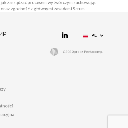
że jak zarządzać procesem wytwórczym zachowując
ć oraz zgodność z głównymi zasadami Scrum.
MP
PL
C2020 przez Pentacomp.
szy
atności
macyjna