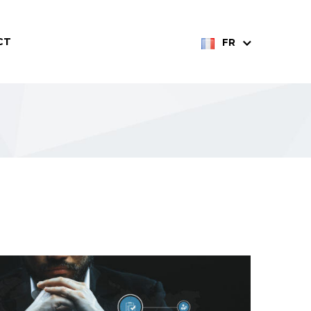
CT
FR