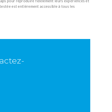
caps pour reproduire fidèlement leurs expériences et
 testée est entièrement accessible à tous les
actez-