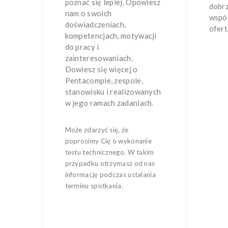
poznać się lepiej. Opowiesz
dobrz
nam o swoich
współ
doświadczeniach,
ofert
kompetencjach, motywacji
do pracy i
zainteresowaniach.
Dowiesz się więcej o
Pentacompie, zespole,
stanowisku i realizowanych
w jego ramach zadaniach.
Może zdarzyć się, że
poprosimy Cię o wykonanie
testu technicznego. W takim
przypadku otrzymasz od nas
informację podczas ustalania
terminu spotkania.