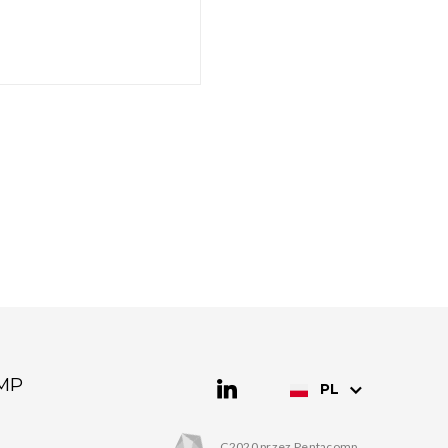
MP
PL
C2020 przez Pentacomp.