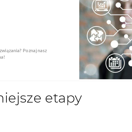
związania? Poznaj nasz
na!
iejsze etapy