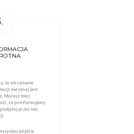
.
FORMACJA
ROTNA
, że otrzymanie
macji zwrotnej jest
e. Możesz mieć
ość, że poinformujemy
 podjętej przez nas
ji.
 wszystko pójdzie