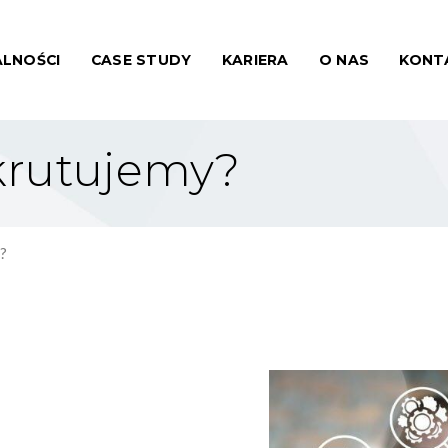
LNOŚCI
CASE STUDY
KARIERA
O NAS
KONT
ekrutujemy?
y?