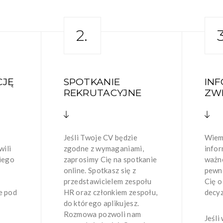
2.
3
CJĘ
SPOTKANIE
IN
REKRUTACYJNE
ZW
Jeśli Twoje CV będzie
Wiemy
wili
zgodne z wymaganiami,
infor
iego
zaprosimy Cię na spotkanie
ważn
online. Spotkasz się z
pewn
przedstawicielem zespołu
Cię o
e pod
HR oraz członkiem zespołu,
decyz
do którego aplikujesz.
Rozmowa pozwoli nam
Jeśli