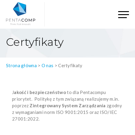
Certyfikaty
Strona główna
>
O nas
>
Certyfikaty
J
akość i bezpieczeństwo
to dla Pentacompu
priorytet.
Politykę z tym związaną realizujemy m.in.
poprzez
Zintegrowany System Zarządzania
zgodny
z wymaganiami norm ISO 9001:2015 oraz ISO/IEC
27001:2022.