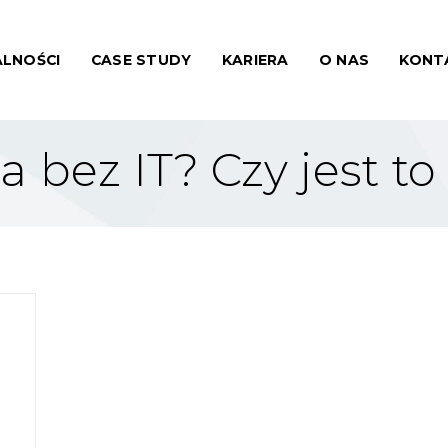
LNOŚCI
CASE STUDY
KARIERA
O NAS
KONT
 bez IT? Czy jest t