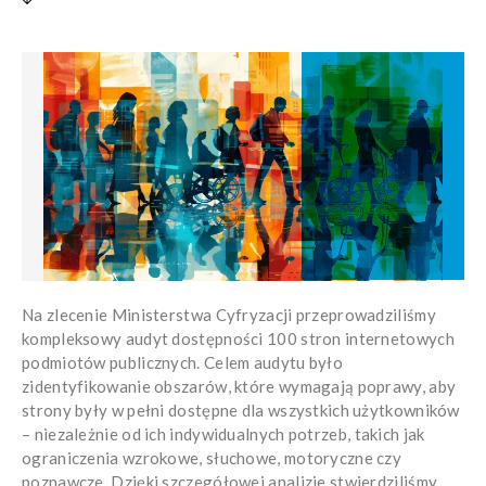
Na zlecenie Ministerstwa Cyfryzacji przeprowadziliśmy
kompleksowy audyt dostępności 100 stron internetowych
podmiotów publicznych. Celem audytu było
zidentyfikowanie obszarów, które wymagają poprawy, aby
strony były w pełni dostępne dla wszystkich użytkowników
– niezależnie od ich indywidualnych potrzeb, takich jak
ograniczenia wzrokowe, słuchowe, motoryczne czy
poznawcze. Dzięki szczegółowej analizie stwierdziliśmy,