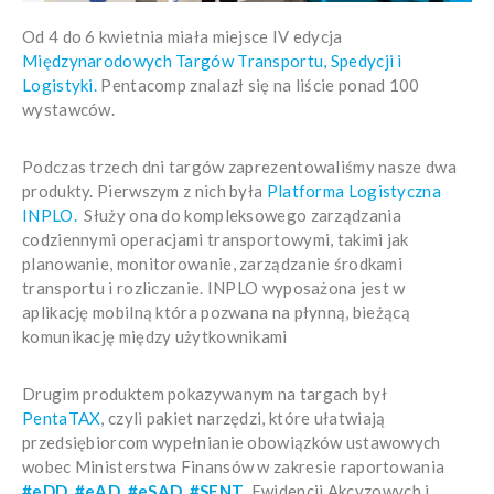
Od 4 do 6 kwietnia miała miejsce IV edycja
Międzynarodowych Targów Transportu, Spedycji i
Logistyki.
Pentacomp znalazł się na liście ponad 100
wystawców.
Podczas trzech dni targów zaprezentowaliśmy nasze dwa
produkty. Pierwszym z nich była
Platforma Logistyczna
INPLO.
Służy ona do kompleksowego zarządzania
codziennymi operacjami transportowymi, takimi jak
planowanie, monitorowanie, zarządzanie środkami
transportu i rozliczanie. INPLO wyposażona jest w
aplikację mobilną która pozwana na płynną, bieżącą
komunikację między użytkownikami
Drugim produktem pokazywanym na targach był
PentaTAX
, czyli pakiet narzędzi, które ułatwiają
przedsiębiorcom wypełnianie obowiązków ustawowych
wobec Ministerstwa Finansów w zakresie raportowania
#eDD
,
#eAD
,
#eSAD
,
#SENT
, Ewidencji Akcyzowych i