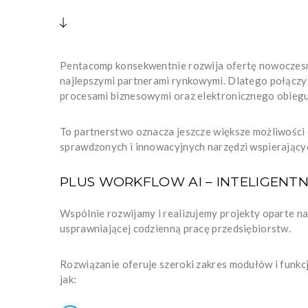
Pentacomp konsekwentnie rozwija ofertę nowoczesny
najlepszymi partnerami rynkowymi. Dlatego połączyl
procesami biznesowymi oraz elektronicznego obieg
To partnerstwo oznacza jeszcze większe możliwości d
sprawdzonych i innowacyjnych narzędzi wspierającyc
PLUS WORKFLOW AI – INTELIGENT
Wspólnie rozwijamy i realizujemy projekty oparte n
usprawniającej codzienną pracę przedsiębiorstw.
Rozwiązanie oferuje szeroki zakres modułów i funkcj
jak: