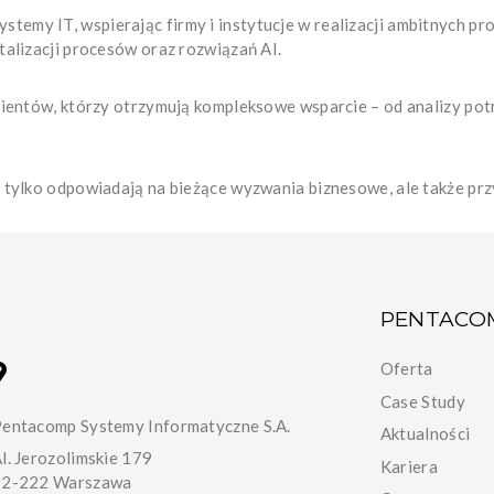
emy IT, wspierając firmy i instytucje w realizacji ambitnych pr
talizacji procesów oraz rozwiązań AI.
klientów, którzy otrzymują kompleksowe wsparcie – od analizy po
e tylko odpowiadają na bieżące wyzwania biznesowe, ale także pr
PENTACO
Oferta
Case Study
entacomp Systemy Informatyczne S.A.
Aktualności
l. Jerozolimskie 179
Kariera
02-222 Warszawa