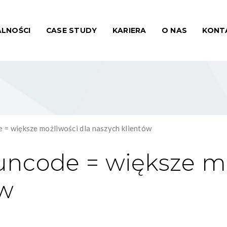
LNOŚCI
CASE STUDY
KARIERA
O NAS
KONT
 = większe możliwości dla naszych klientów
ncode = większe mo
ów