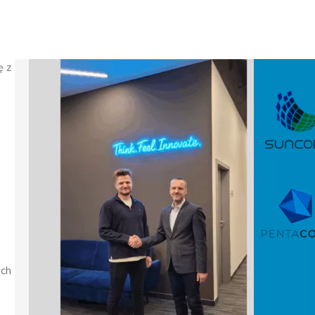
ę z
ich