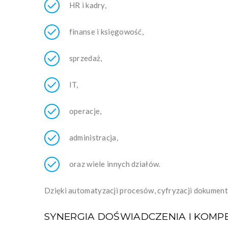
HR i kadry,
finanse i księgowość,
sprzedaż,
IT,
operacje,
administracja,
oraz wiele innych działów.
Dzięki automatyzacji procesów, cyfryzacji dokumentó
SYNERGIA DOŚWIADCZENIA I KOMP