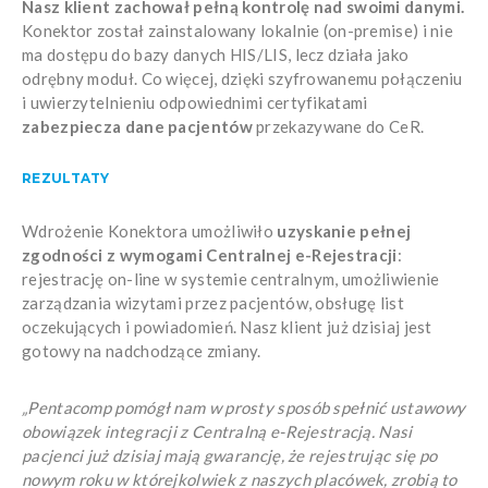
Nasz klient zachował pełną kontrolę nad swoimi danymi.
Konektor został zainstalowany lokalnie (on-premise) i nie
ma dostępu do bazy danych HIS/LIS, lecz działa jako
odrębny moduł. Co więcej, dzięki szyfrowanemu połączeniu
i uwierzytelnieniu odpowiednimi certyfikatami
zabezpiecza dane pacjentów
przekazywane do CeR.
REZULTATY
Wdrożenie Konektora umożliwiło
uzyskanie pełnej
zgodności z wymogami Centralnej e-Rejestracji
:
rejestrację on-line w systemie centralnym, umożliwienie
zarządzania wizytami przez pacjentów, obsługę list
oczekujących i powiadomień. Nasz klient już dzisiaj jest
gotowy na nadchodzące zmiany.
„Pentacomp pomógł nam w prosty sposób spełnić ustawowy
obowiązek integracji z Centralną e-Rejestracją. Nasi
pacjenci już dzisiaj mają gwarancję, że rejestrując się po
nowym roku w którejkolwiek z naszych placówek, zrobią to