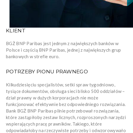
KLIENT
BGŻ BNP Paribas jest jednym z największych banków w
Polsce i częścią BNP Paribas, jednej z największych grup
bankowych w strefie euro.
POTRZEBY PIONU PRAWNEGO
Kilkudziesięciu specjalistów, setki spraw tygodniowo,
tysiące dokumentów, obsługa sieci blisko 500 oddziałów –
dział prawny w dużych korporacjach nie może
funkcjonować efektywnie bez odpowiedniego rozwiązania.
Bank BGŻ BNP Paribas pilnie potrzebował rozwiązania,
które zastąpiłoby zestaw licznych, rozproszonych narzędzi
wspierających pracę prawników. Takiego, które
odpowiadałoby na rzeczywiste potrzeby i odwzorowywało