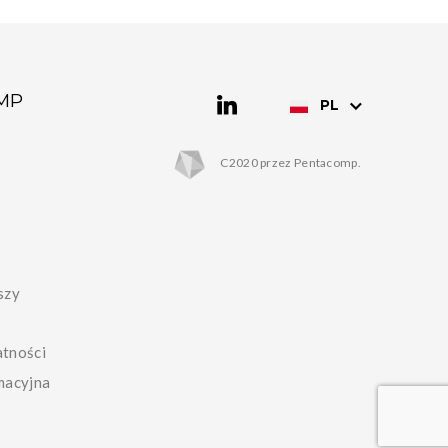
MP
PL
C2020 przez Pentacomp.
szy
atności
macyjna