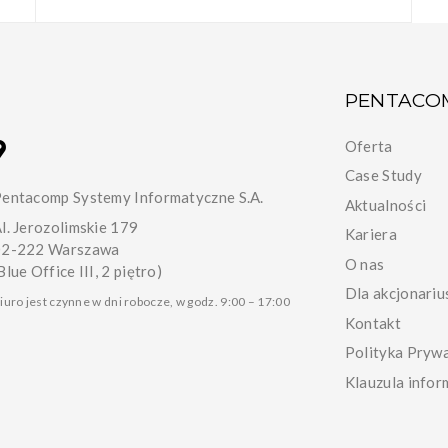
PENTACO
Oferta
Case Study
entacomp Systemy Informatyczne S.A.
Aktualności
l. Jerozolimskie 179
Kariera
02-222 Warszawa
O nas
Blue Office III, 2 piętro)
Dla akcjonariu
iuro jest czynne w dni robocze, w godz. 9:00 – 17:00
Kontakt
Polityka Pryw
Klauzula infor