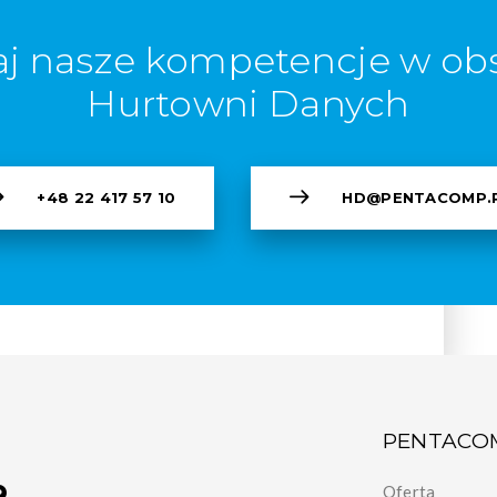
j nasze kompetencje w ob
Hurtowni Danych
+48 22 417 57 10
HD@PENTACOMP.
PENTACO
Oferta