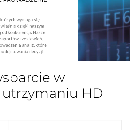
w których wymaga się
o właśnie dzięki naszym
j od konkurencji. Nasze
raportów i zestawień,
owadzenia analiz, które
 podejmowania decyzji
sparcie w
i utrzymaniu HD