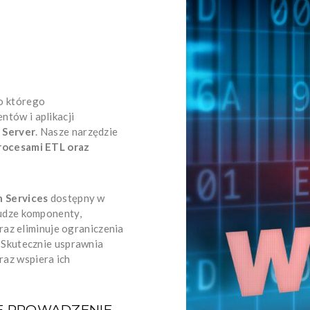
do którego
ntów i aplikacji
 Server
. Nasze narzędzie
rocesami ETL oraz
n Services
dostępny w
łudze komponenty,
raz eliminuje ograniczenia
Skutecznie usprawnia
raz wspiera ich
E PROWADZENIE