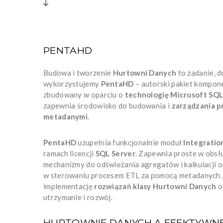
PENTAHD
Budowa i tworzenie
Hurtowni Danych
to zadanie, 
wykorzystujemy
PentaHD
– autorski pakiet kompone
zbudowany w oparciu o
technologię Microsoft SQL
zapewnia środowisko do budowania i
zarządzania p
metadanymi
.
PentaHD
uzupełnia funkcjonalnie moduł
Integratio
ramach licencji
SQL Server
. Zapewnia proste w obs
mechanizmy do odświeżania agregatów i kalkulacji o
w sterowaniu procesem ETL za pomocą metadanych. 
implementację
rozwiązań klasy Hurtowni Danych
o
utrzymanie i rozwój.
HURTOWNIE DANYCH A EFEKTYWN