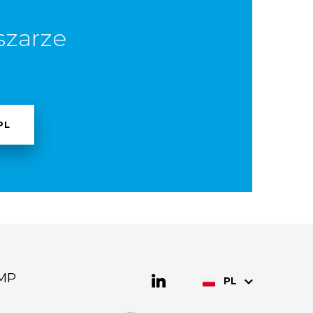
szarze
PL
MP
PL