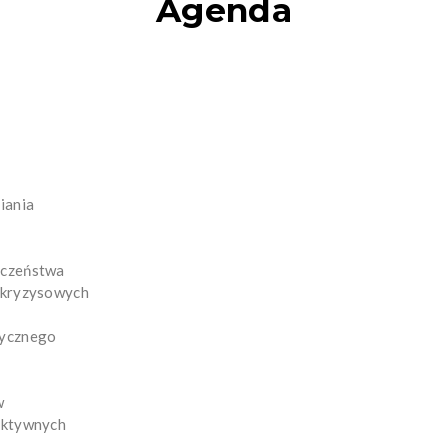
Agenda
iania
eczeństwa
h kryzysowych
tycznego
w
aktywnych