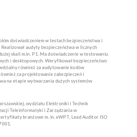
okim doświadczeniem w testach bezpieczeństwa i
 Realizował audyty bezpieczeństwa w licznych
użej skali m.in. P1. Ma doświadczenie w testowaniu
owych i desktopowych. Weryfikował bezpieczeństwo
iedzialny również za audytowanie kodów
ównież za projektowanie zabezpieczeń i
twa na etapie wytwarzania dużych systemów
rszawskiej, wydziału Elektroniki i Technik
zacji Teleinformatyki i Zarządzania w
certyfikaty branżowe m. in. eWPT, Lead Auditor ISO
7001.