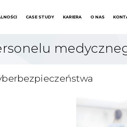
LNOŚCI
CASE STUDY
KARIERA
O NAS
KONT
personelu medyczne
yberbezpieczeństwa