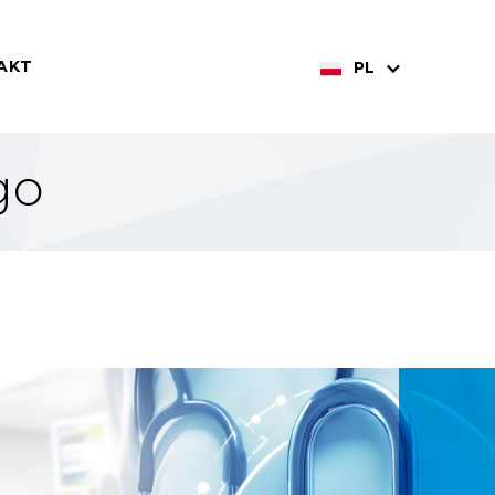
AKT
PL
go