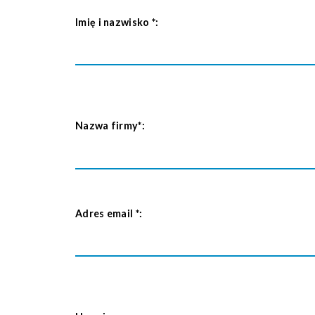
Imię i nazwisko
*
:
Nazwa firmy*:
Adres email
*
: