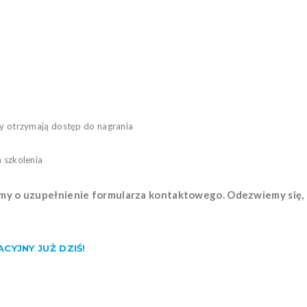
cy otrzymają dostęp do nagrania
a szkolenia
imy o uzupełnienie formularza kontaktowego. Odezwiemy się, b
CYJNY JUŻ DZIŚ!